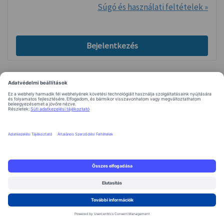
Súgó és használati feltételek »
Bejelentkezés